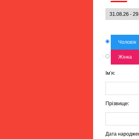
Чоловік
Жінка
Ім'я:
Прізвище:
Дата народже