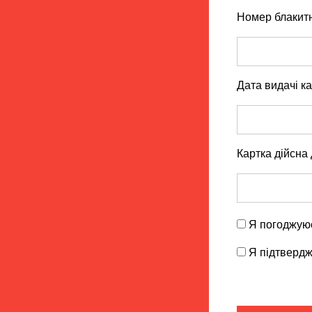
Номер блакитн
Дата видачі ка
Картка дійсна 
Я погоджую
Я підтвердж