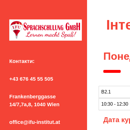
Інт
Поне
Контакти:
+43 676 45 55 505
Frankenberggasse
14/7,7a,8, 1040 Wien
Дата ку
office@ifu-institut.at