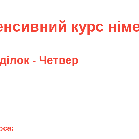
енсивний курс нім
ділок - Четвер
рса: